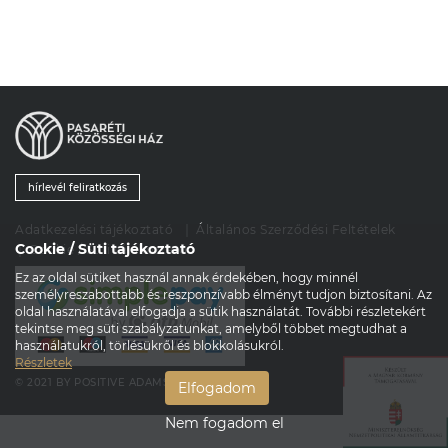
hírlevél feliratkozás
Adatkezelési tájékoztató
Általános Szerződési Feltételek
Cookie / Süti tájékoztató
Cookie / Süti tájékoztató
Ez az oldal sütiket használ annak érdekében, hogy minnél
személyreszabottabb és reszponzívabb élményt tudjon biztosítani. Az
oldal használatával elfogadja a sütik használatát. További részletekért
tekintse meg süti szabályzatunkat, amelyből többet megtudhat a
használatukról, törlésükről és blokkolásukról.
Részletek
© 2021
BY
POSITIVE ADAMSKY
Elfogadom
Nem fogadom el