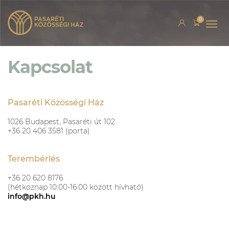
0
Togg
navi
Kapcsolat
Pasaréti Közösségi Ház
1026 Budapest, Pasaréti út 102.
+36 20 406 3581 (porta)
Terembérlés
+36 20 620 8176
(hétköznap 10:00-16:00 között hívható)
info@pkh.hu