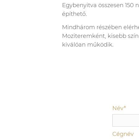
Egybenyitva összesen 150 n
építhető.
Mindhárom részében elérhet
Moziteremként, kisebb szín
kiválóan működik.
Név*
Cégnév