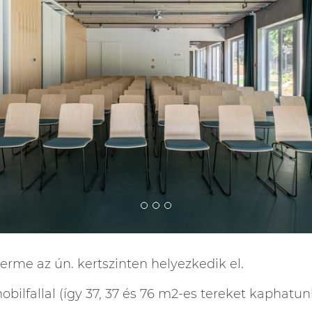
rme az ún. kertszinten helyezkedik el.
obilfallal (így 37, 37 és 76 m2-es tereket kaphatun