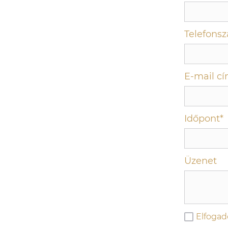
Telefons
E-mail cí
Időpont*
Üzenet
Elfoga