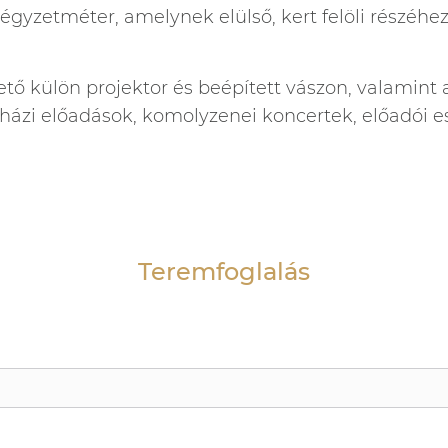
égyzetméter, amelynek elülső, kert felöli részéh
ő külön projektor és beépített vászon, valamint 
házi előadások, komolyzenei koncertek, előadói es
Teremfoglalás