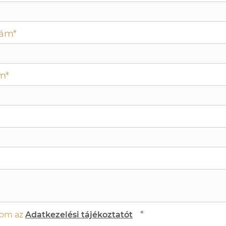
zám*
m*
*
dom az
Adatkezelési tájékoztatót